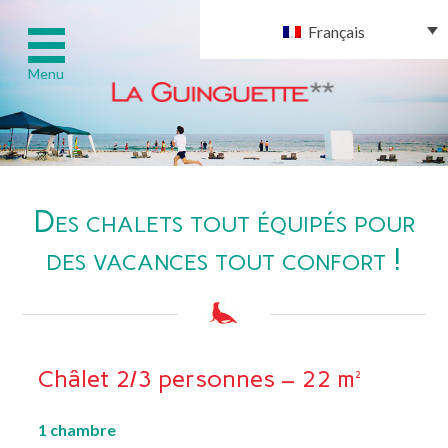
Français
Menu
Aller
Accueil
au
Des chalets tout équipés pour
contenu
des vacances tout confort !
Hébergements
Services
Châlet 2/3 personnes – 22 m²
Activités
1 chambre