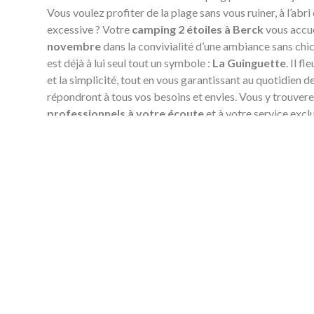
Vous voulez profiter de la plage sans vous ruiner, à l’abri
excessive ? Votre
camping 2 étoiles à Berck
vous accue
novembre
dans la convivialité d’une ambiance sans chic
est déjà à lui seul tout un symbole :
La Guinguette
. Il f
et la simplicité, tout en vous garantissant au quotidien d
répondront à tous vos besoins et envies. Vous y trouver
professionnels à votre écoute
et à votre service exclu
tranquillement vos journées de repos et de détente, nou
reste !
Et
la plage n’est qu’à 400 mètres de votre camping
, 
Aucun besoin de prendre la voiture pour vous y rendre. E
entre amis, quelques minutes à pied suffiront pour vous 
de mer ou au farniente sur le sable de vos vacances.
La Guinguette, c’est avant tout
un camping à taille hu
emplacements
bien délimités s’offrent à vous pour vot
votre camping-car ou votre mobil-home,
dans un cadr
pourrez choisir entre soleil et ombrage selon votre hu