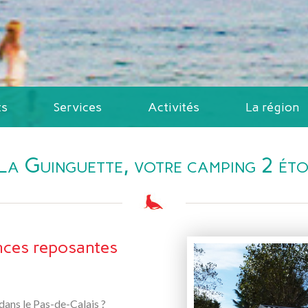
ts
Services
Activités
La région
Aller
au
La Guinguette, votre camping 2 étoi
contenu
nces reposantes
dans le Pas-de-Calais ?