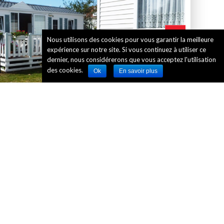
>
Nous utilisons des cookies pour vous garantir la meilleure
expérience sur notre site. Si vous continuez à utiliser ce
dernier, nous considérerons que vous acceptez l'utilisation
des cookies.
Ok
En savoir plus
1 / 8
 organiser une excursion plein sud en
baie de Somme
,
cieux trésors de la Réserve Naturelle Nationale. Et
ers le nord, pousser jusqu’au
Touquet
et même jusqu’à
ne sont pas les centres d’attraction qui manquent dans la
tentes des grands et des plus petits !