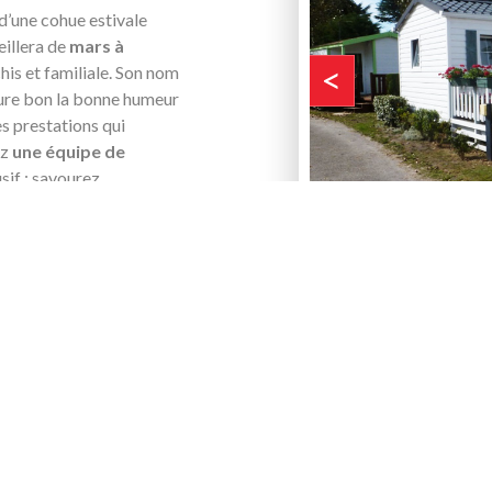
 d’une cohue estivale
illera de
mars à
<
his et familiale. Son nom
leure bon la bonne humeur
es prestations qui
ez
une équipe de
sif : savourez
s nous occupons de tout le
lovée dans la baie d’Authie.
n couple, en famille ou
adonner aux joies du bain
Depuis Berck, vous pouvez
où vous profiterez des pré
pourquoi pas, cette fois v
maine
. Nos
94
Boulogne-sur-Mer
? Ce 
re tente, votre caravane,
région pour combler les at
e arboré
et fleuri où vous
meur du moment. Quant à