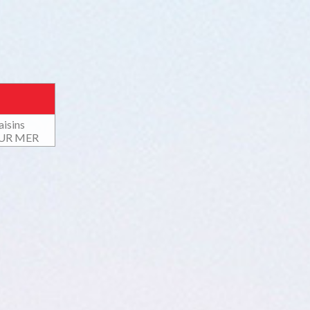
aisins
SUR MER